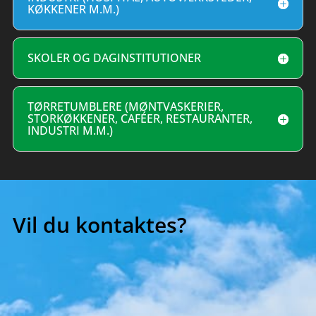
KØKKENER M.M.)
SKOLER OG DAGINSTITUTIONER
TØRRETUMBLERE (MØNTVASKERIER,
STORKØKKENER, CAFÉER, RESTAURANTER,
INDUSTRI M.M.)
Vil du kontaktes?